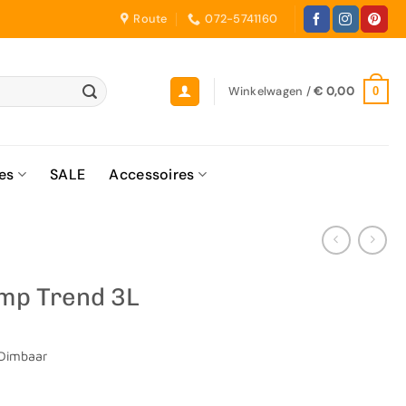
Route
072-5741160
Winkelwagen /
€
0,00
0
es
SALE
Accessoires
amp Trend 3L
 Dimbaar
0