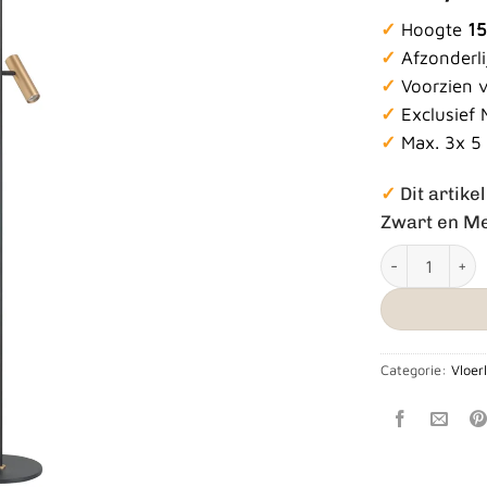
✓
Hoogte
1
✓
Afzonderl
✓
Voorzien 
✓
Exclusief
✓
Max. 3x 5
✓
Dit artikel
Zwart en M
Vloerlamp Tren
Categorie:
Vloe