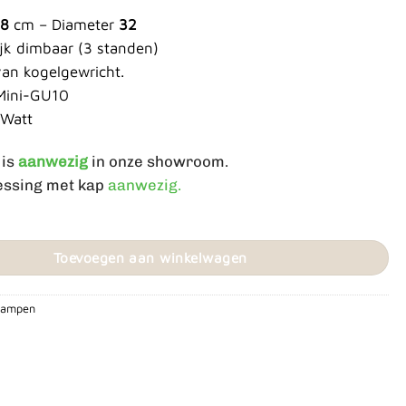
58
cm – Diameter
32
ijk dimbaar (3 standen)
van kogelgewricht.
 Mini-GU10
 Watt
 is
aanwezig
in onze showroom.
essing met kap
aanwezig.
d 3L aantal
Toevoegen aan winkelwagen
rlampen