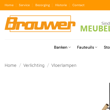
Ga
Home
Service
Bezorging
Historie
Contact
naar
inhoud
Banken
Fauteuils
Sto
Home
/
Verlichting
/
Vloerlampen