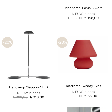
Vloerlamp ‘Pavia’ Zwart
NIEUW in doos
Oorspronkelijke
Huidige
€
198,00
€
158,00
prijs
prijs
was:
is:
€ 198,00.
€ 158,00
-20%
-20%
Tafellamp ‘Wendy’ Glas
Hanglamp ‘Sapporo’ LED
NIEUW in doos
NIEUW in doos
Oorspronkelijke
Huidige
€
69,00
€
55,00
Oorspronkelijke
Huidige
€
398,00
€
318,00
prijs
prijs
prijs
prijs
was:
is:
was:
is:
€ 69,00.
€ 55,00.
€ 398,00.
€ 318,00.