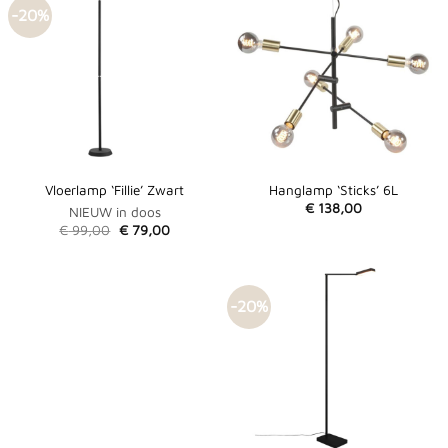
-20%
Vloerlamp ‘Fillie’ Zwart
Hanglamp ‘Sticks’ 6L
€
138,00
NIEUW in doos
Oorspronkelijke
Huidige
€
99,00
€
79,00
prijs
prijs
was:
is:
€ 99,00.
€ 79,00.
-20%