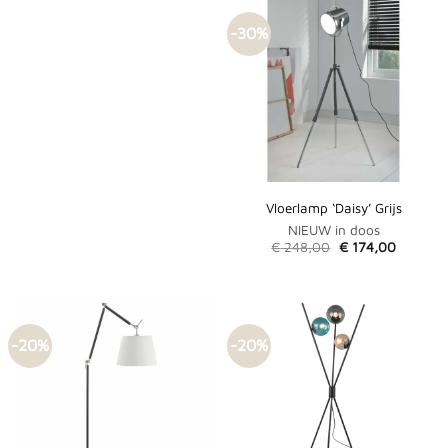
-30%
Vloerlamp ‘Daisy’ Grijs
NIEUW in doos
Oorspronkelijke
Huidige
€
248,00
€
174,00
prijs
prijs
was:
is:
€ 248,00.
€ 174,0
-20%
-20%