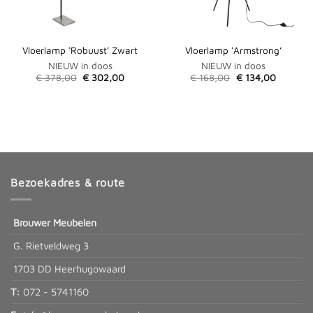
Vloerlamp ‘Robuust’ Zwart
Vloerlamp ‘Armstrong’
NIEUW in doos
NIEUW in doos
Oorspronkelijke
Huidige
Oorspronkelijke
Huidige
€
378,00
€
302,00
€
168,00
€
134,00
prijs
prijs
prijs
prijs
was:
is:
was:
is:
€ 378,00.
€ 302,00.
€ 168,00.
€ 134,00
Bezoekadres & route
Brouwer Meubelen
G. Rietveldweg 3
1703 DD Heerhugowaard
T:
072 - 5741160