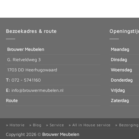
Bezoekadres & route
Openingstij
Brouwer Meubelen
Maandag
G. Rietveldweg 3
Dinsdag
1703 DD Heerhugowaard
Woensdag
T:
072 - 5741160
Donderdag
E:
info@brouwermeubelen.nl
Vrijdag
Route
Zaterdag
» Historie
» Blog
» Service
» All in House service
» Bezorging
Copyright 2026 ©
Brouwer Meubelen