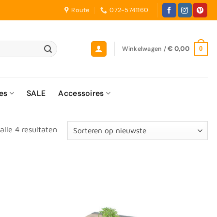
Route
072-5741160
Winkelwagen /
€
0,00
0
es
SALE
Accessoires
Gesorteerd
alle 4 resultaten
op
nieuwste