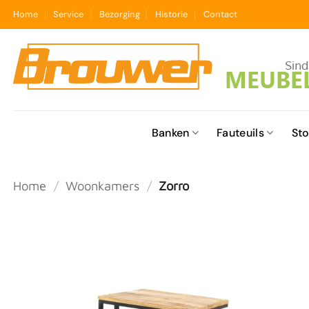
Ga
Home
Service
Bezorging
Historie
Contact
naar
inhoud
Banken
Fauteuils
Sto
Home
/
Woonkamers
/
Zorro