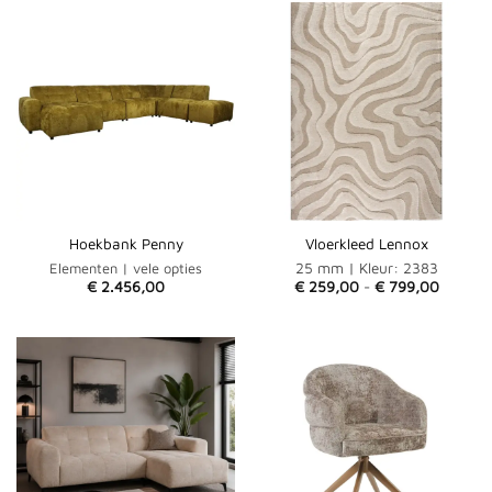
Hoekbank Penny
Vloerkleed Lennox
25 mm | Kleur: 2383
Elementen | vele opties
Prijskla
€
2.456,00
€
259,00
-
€
799,00
€ 259,
tot
€ 799,