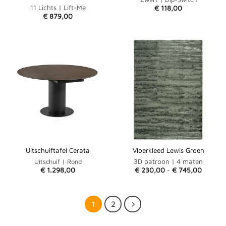
11 Lichts | Lift-Me
€
118,00
€
879,00
Uitschuiftafel Cerata
Vloerkleed Lewis Groen
3D patroon | 4 maten
Uitschuif | Rond
Prijskla
€
1.298,00
€
230,00
-
€
745,00
€ 230,
tot
€ 745,
1
2