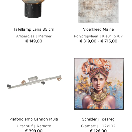
Tafellamp Lana 35 cm
Vloerkleed Maine
Amberglas | Marmer
Polypropyleen | Kleur: 6787
Prijsklas
€
149,00
€
319,00
-
€
715,00
€ 319,0
tot
€ 715,0
Plafondlamp Cannon Multi
Schilderij Toeareg
Uitschuif | Remote
Glamart | 102x102
€
399,00
€
126,00