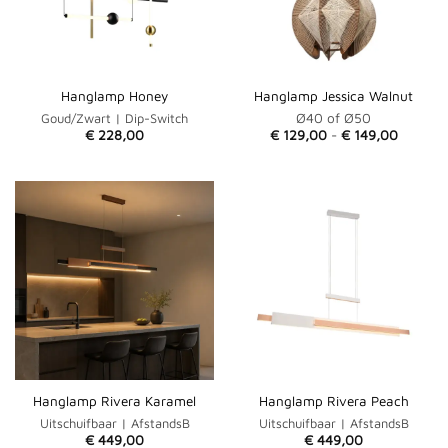
Hanglamp Honey
Hanglamp Jessica Walnut
Ø40 of Ø50
Goud/Zwart | Dip-Switch
Prijsklas
€
228,00
€
129,00
-
€
149,00
€ 129,0
tot
€ 149,0
Hanglamp Rivera Karamel
Hanglamp Rivera Peach
Uitschuifbaar | AfstandsB
Uitschuifbaar | AfstandsB
€
449,00
€
449,00