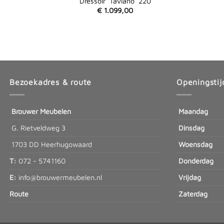
Dressoir ‘Taviano’ 220
€
1.099,00
Bezoekadres & route
Openingstij
Brouwer Meubelen
Maandag
G. Rietveldweg 3
Dinsdag
1703 DD Heerhugowaard
Woensdag
T:
072 - 5741160
Donderdag
E:
info@brouwermeubelen.nl
Vrijdag
Route
Zaterdag