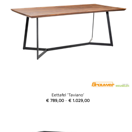
Eettafel ‘Taviano’
Prijsklasse:
€
789,00
-
€
1.029,00
€ 789,00
tot
€ 1.029,00