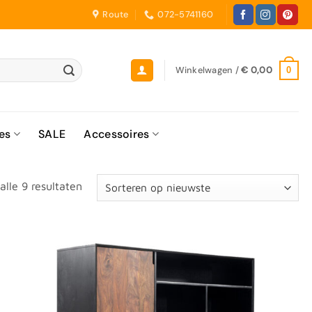
Route
072-5741160
Winkelwagen /
€
0,00
0
es
SALE
Accessoires
Gesorteerd
alle 9 resultaten
op
nieuwste