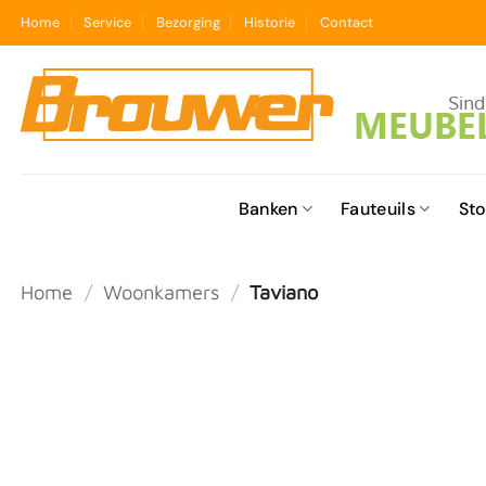
Ga
Home
Service
Bezorging
Historie
Contact
naar
inhoud
Banken
Fauteuils
Sto
Home
/
Woonkamers
/
Taviano