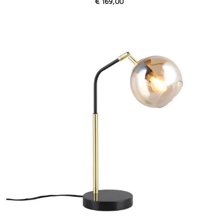
€
169,00