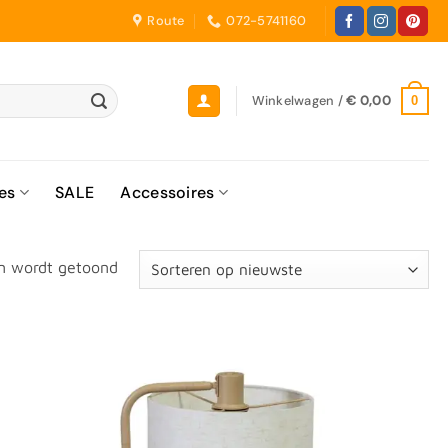
Route
072-5741160
Winkelwagen /
€
0,00
0
es
SALE
Accessoires
Gesorteerd
en wordt getoond
op
nieuwste