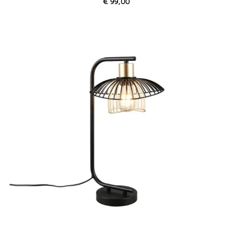
€
99,00