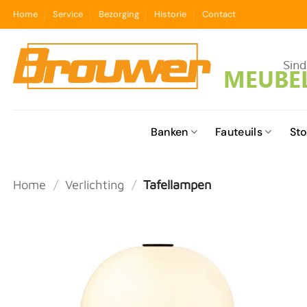
Ga
Home
Service
Bezorging
Historie
Contact
naar
inhoud
Banken
Fauteuils
Sto
Home
/
Verlichting
/
Tafellampen