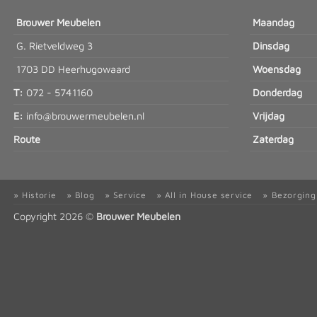
Brouwer Meubelen
Maandag
G. Rietveldweg 3
Dinsdag
1703 DD Heerhugowaard
Woensdag
T:
072 - 5741160
Donderdag
E:
info@brouwermeubelen.nl
Vrijdag
Route
Zaterdag
» Historie
» Blog
» Service
» All in House service
» Bezorging
Copyright 2026 ©
Brouwer Meubelen