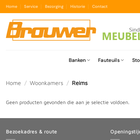
Ga
Home
Service
Bezorging
Historie
Contact
naar
inhoud
Banken
Fauteuils
Sto
Home
/
Woonkamers
/
Reims
Geen producten gevonden die aan je selectie voldoen.
Bezoekadres & route
Openingstij