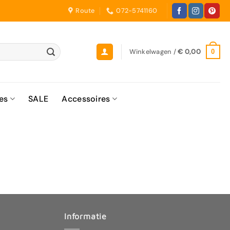
Route
072-5741160
Winkelwagen /
€
0,00
0
es
SALE
Accessoires
Informatie