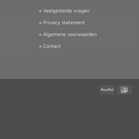
» Veelgestelde vragen
» Privacy statement
» Algemene voorwaarden
» Contact
PayPal
IDea