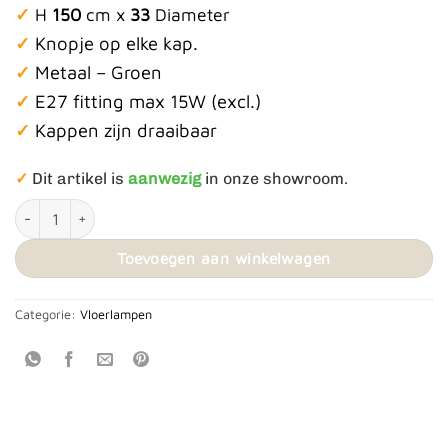
✓
H
150
cm x
33
Diameter
✓
Knopje op elke kap.
✓
Metaal – Groen
✓
E27 fitting max 15W (excl.)
✓
Kappen zijn draaibaar
✓
Dit artikel is
aanwezig
in onze showroom.
Vloerlamp Sledge Groen aantal
Toevoegen aan winkelwagen
Categorie:
Vloerlampen