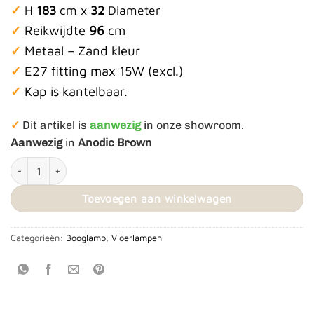
✓
H
183
cm x
32
Diameter
✓
Reikwijdte
96
cm
✓
Metaal – Zand kleur
✓
E27 fitting max 15W (excl.)
✓
Kap is kantelbaar.
✓
Dit artikel is
aanwezig
in onze showroom.
Aanwezig
in
Anodic Brown
Vloerlamp Daan Boog aantal
Toevoegen aan winkelwagen
Categorieën:
Booglamp
,
Vloerlampen