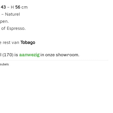
D
43
– H
56
cm
 – Naturel
Open.
l of Espresso.
e rest van
Tobago
l (170) is
aanwezig
in onze showroom.
eubels