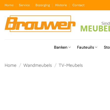
Ga
Home
Service
Bezorging
Historie
Contact
naar
inhoud
Banken
Fauteuils
Sto
Home
/
Wandmeubels
/
TV-Meubels