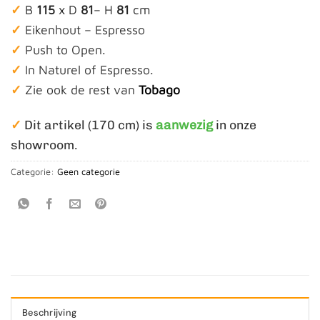
✓
B
115
x D
81
– H
81
cm
✓
Eikenhout – Espresso
✓
Push to Open.
✓
In Naturel of Espresso.
✓
Zie ook de rest van
Tobago
✓
Dit artikel (170 cm) is
aanwezig
in onze
showroom.
Categorie:
Geen categorie
Beschrijving