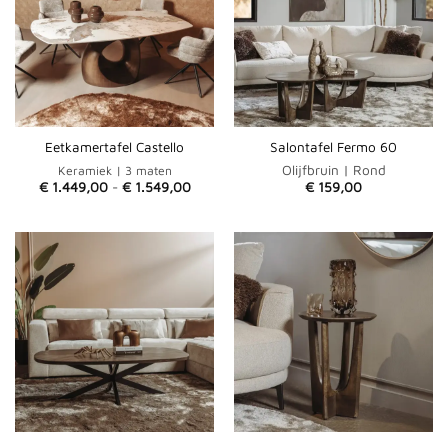
Eetkamertafel Castello
Salontafel Fermo 60
Olijfbruin | Rond
Keramiek | 3 maten
Prijsklasse:
€
1.449,00
-
€
1.549,00
€
159,00
€ 1.449,00
tot
€ 1.549,00