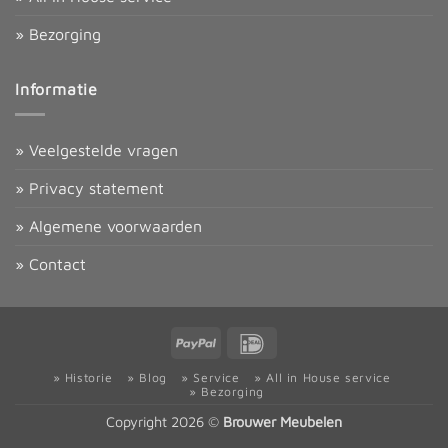
» Bezorging
Informatie
» Veelgestelde vragen
» Privacy statement
» Algemene voorwaarden
» Contact
PayPal
IDeal
» Historie
» Blog
» Service
» All in House service
» Bezorging
Copyright 2026 ©
Brouwer Meubelen