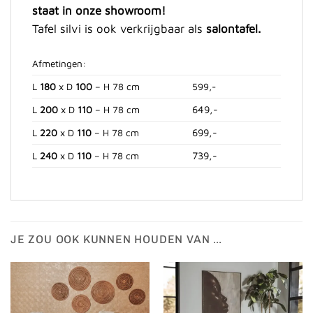
staat in onze showroom!
Tafel silvi is ook verkrijgbaar als
salontafel.
Afmetingen:
L
180
x D
100
– H 78 cm
599,-
649,-
L
200
x D
110
– H 78 cm
699,-
L
220
x D
110
– H 78 cm
739,-
L
240
x D
110
– H 78 cm
JE ZOU OOK KUNNEN HOUDEN VAN …