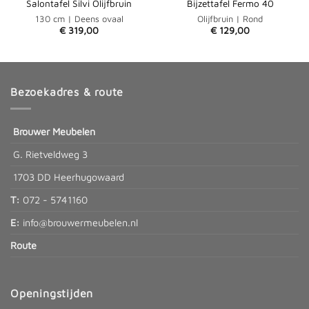
Salontafel Silvi Olijfbruin
Bijzettafel Fermo 40
130 cm | Deens ovaal
Olijfbruin | Rond
€
319,00
€
129,00
Bezoekadres & route
Brouwer Meubelen
G. Rietveldweg 3
1703 DD Heerhugowaard
T:
072 - 5741160
E:
info@brouwermeubelen.nl
Route
Openingstijden