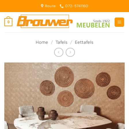
Ga
Route
072-5741160
naar
inhoud
0
Home
/
Tafels
/
Eettafels