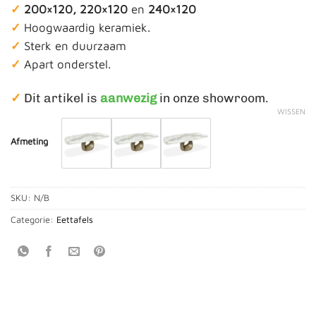
✓
200×120, 220×120
en
240×120
tot
✓
Hoogwaardig keramiek.
€ 1.549,00
✓
Sterk en duurzaam
✓
Apart onderstel.
✓
Dit artikel is
aanwezig
in onze showroom.
WISSEN
Afmeting
SKU:
N/B
Categorie:
Eettafels