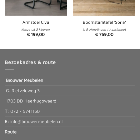
Armstoel Civa
Boomstamtafel ‘Soria’
Keuze uit 3 kleuren
in 5 afmetingen | Acaciahout
€
199,00
€
759,00
Bezoekadres & route
Brouwer Meubelen
G. Rietveldweg 3
1703 DD Heerhugowaard
T:
072 - 5741160
E:
info@brouwermeubelen.nl
Route