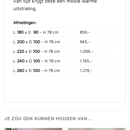
van tijd krijgt deze een mooie warme
uitstraling.
Afmetingen:
L
180
x D
90
– H 78 cm
859,-
L
200
x D
100
– H 78 cm
945,-
L
220
x D
100
– H 78 cm
1.099,-
L
240
x D
100
– H 78 cm
1.165,-
L
260
x D
100
– H 78 cm
1.219,-
JE ZOU OOK KUNNEN HOUDEN VAN …