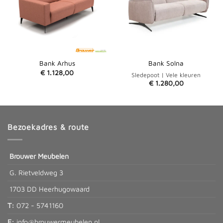
Bank Arhus
Bank Solna
€
1.128,00
Sledepoot | Vele kleuren
€
1.280,00
Bezoekadres & route
Brouwer Meubelen
G. Rietveldweg 3
1703 DD Heerhugowaard
T:
072 - 5741160
E:
info@brouwermeubelen.nl