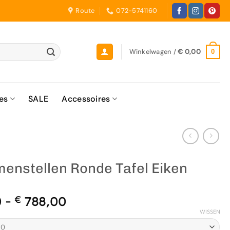
Route
072-5741160
Winkelwagen /
€
0,00
0
es
SALE
Accessoires
menstellen Ronde Tafel Eiken
Prijsklasse:
0
-
€
788,00
€ 668,00
WISSEN
tot