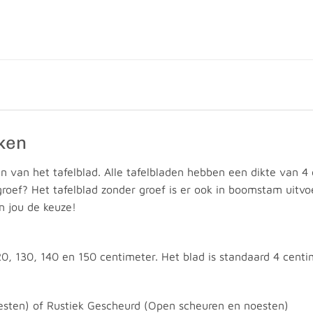
iken
en van het tafelblad. Alle tafelbladen hebben een dikte van 4
 groef? Het tafelblad zonder groef is er ook in boomstam uitv
n jou de keuze!
20, 130, 140 en 150 centimeter. Het blad is standaard 4 centi
oesten) of Rustiek Gescheurd (Open scheuren en noesten)