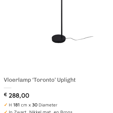
Vloerlamp ‘Toronto’ Uplight
€
288,00
✓
H
181
cm x
30
Diameter
✓
In Zwart, Nikkel mat, en Brons.