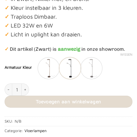
✓
Kleur instelbaar in 3 kleuren.
✓
Traploos Dimbaar.
✓
LED 32W en 6W
✓
Licht in uplight kan draaien.
✓
Dit artikel (Zwart) is
aanwezig
in onze showroom.
WISSEN
Armatuur Kleur
Vloerlamp ‘Toronto’ Uplight aantal
Toevoegen aan winkelwagen
SKU:
N/B
Categorie:
Vloerlampen