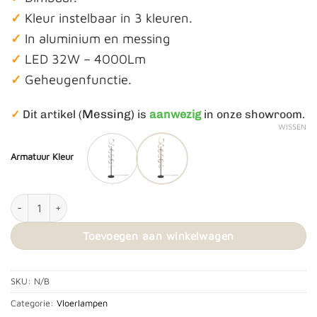
✓
Kleur instelbaar in 3 kleuren.
✓
In aluminium en messing
✓
LED 32W – 4000Lm
✓
Geheugenfunctie.
Messing)
✓
Dit artikel (
is
aanwezig
in onze showroom.
WISSEN
Armatuur Kleur
Vloerlamp ‘Seq’ LED aantal
Toevoegen aan winkelwagen
SKU:
N/B
Categorie:
Vloerlampen