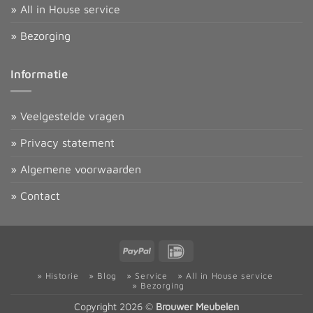
» All in House service
» Bezorging
Informatie
» Veelgestelde vragen
» Privacy statement
» Algemene voorwaarden
» Contact
PayPal
IDeal
» Historie
» Blog
» Service
» All in House service
» Bezorging
Copyright 2026 ©
Brouwer Meubelen