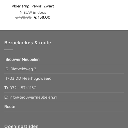
Vloerlamp ‘Pavia’ Zwart
NIEUW in doos
Oorspronkelijke
Huidige
€
198,00
€
158,00
prijs
prijs
was:
is:
€ 198,00.
€ 158,00.
Bezoekadres & route
Brouwer Meubelen
G. Rietveldweg 3
1703 DD Heerhugowaard
T:
072 - 5741160
E:
info@brouwermeubelen.nl
Route
Openingstijden