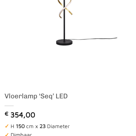
Vloerlamp ‘Seq’ LED
€
354,00
✓
H
150
cm x
23
Diameter
✓
Dimbaar.