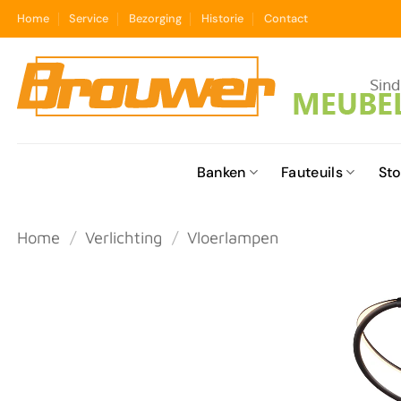
Ga
Home
Service
Bezorging
Historie
Contact
naar
inhoud
Banken
Fauteuils
Sto
Home
/
Verlichting
/
Vloerlampen