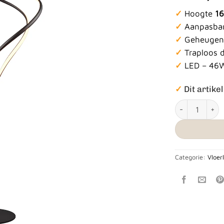
✓
Hoogte
1
✓
Aanpasbare
✓
Geheugen 
✓
Traploos 
✓
LED – 46
✓
Dit artikel
Vloerlamp Nala
Categorie:
Vloe