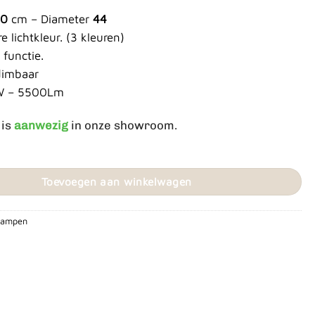
60
cm – Diameter
44
 lichtkleur. (3 kleuren)
functie.
dimbaar
W – 5500Lm
 is
aanwezig
in onze showroom.
 Zwart aantal
Toevoegen aan winkelwagen
rlampen