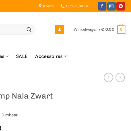
Route
072-5741160
Winkelwagen /
€
0,00
0
es
SALE
Accessoires
mp Nala Zwart
 | Dimbaar
0