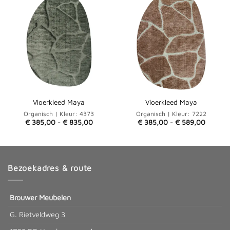
Vloerkleed Maya
Vloerkleed Maya
Organisch | Kleur: 4373
Organisch | Kleur: 7222
Prijsklasse:
Prijskla
€
385,00
-
€
835,00
€
385,00
-
€
589,00
€ 385,00
€ 385,
tot
tot
€ 835,00
€ 589,
Bezoekadres & route
Brouwer Meubelen
G. Rietveldweg 3