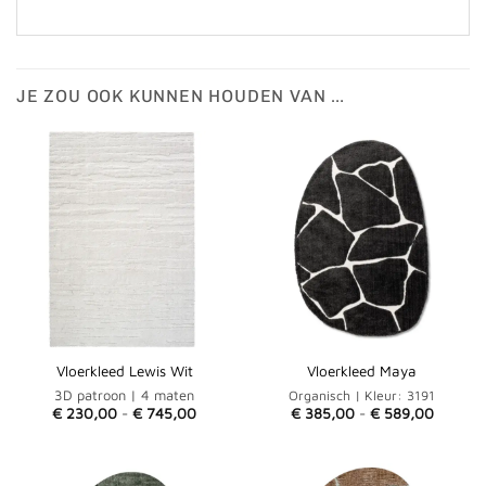
JE ZOU OOK KUNNEN HOUDEN VAN …
Vloerkleed Lewis Wit
Vloerkleed Maya
3D patroon | 4 maten
Organisch | Kleur: 3191
Prijsklasse:
Prijskla
€
230,00
-
€
745,00
€
385,00
-
€
589,00
€ 230,00
€ 385,
tot
tot
€ 745,00
€ 589,