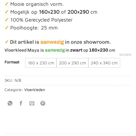
✓
Mooie organisch vorm.
tot
✓
Mogelijk op
160×230
of
200×290
cm
€ 835,00
✓
100% Gerecycled Polyester
✓
Poolhoogte: 25 mm
✓
Dit artikel is
aanwezig
in onze showroom.
Vloerkleed Maya is
aanwezig
in
zwart
op
160×230
cm
WISSEN
Formaat
160 x 230 cm
200 x 290 cm
240 x 340 cm
SKU:
N/B
Categorie:
Vloerkleden