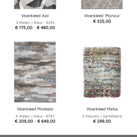
Vloerkleed Axil
Vloerkleed ‘Monica’
€
325,00
3 Maten | Kleur: 9293
Prijsklasse:
€
175,00
-
€
480,00
€ 175,00
tot
€ 480,00
Vloerkleed Modesto
Vloerkleed Malta
4 maten | Kleur: 6747
6 Kleuren | Gemêleerd
Prijsklasse:
€
209,00
-
€
649,00
€
299,00
€ 209,00
tot
€ 649,00