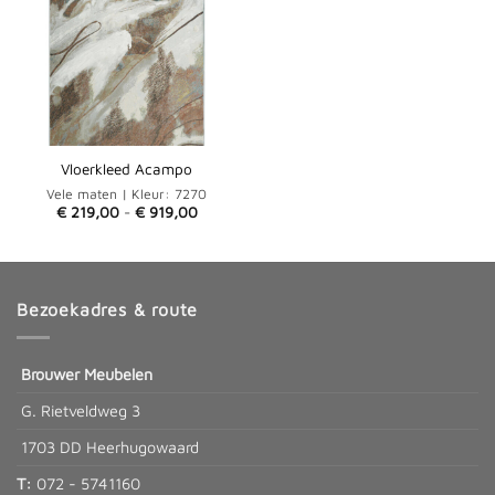
Vloerkleed Acampo
Vele maten | Kleur: 7270
Prijsklasse:
€
219,00
-
€
919,00
€ 219,00
tot
€ 919,00
Bezoekadres & route
Brouwer Meubelen
G. Rietveldweg 3
1703 DD Heerhugowaard
T:
072 - 5741160