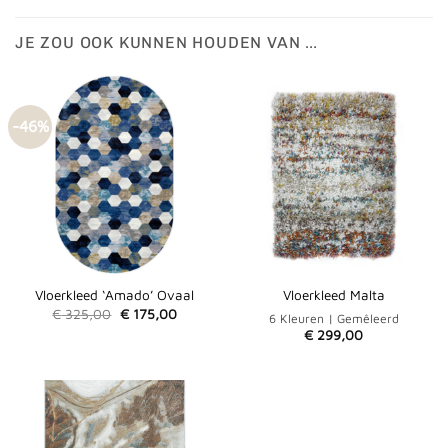
JE ZOU OOK KUNNEN HOUDEN VAN …
-46%
Vloerkleed ‘Amado’ Ovaal
Vloerkleed Malta
Oorspronkelijke
Huidige
€
325,00
€
175,00
6 Kleuren | Gemêleerd
prijs
prijs
€
299,00
was:
is:
€ 325,00.
€ 175,00.