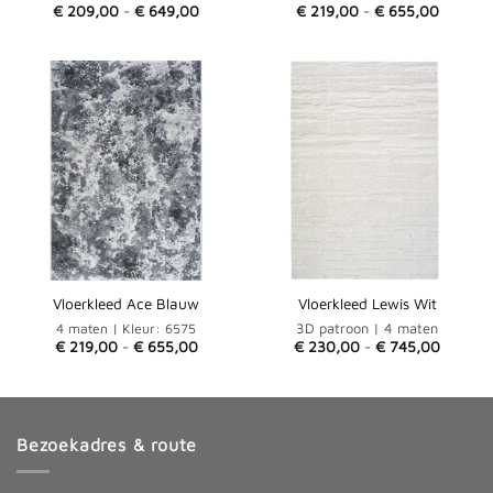
Prijsklasse:
Prijskla
€
209,00
-
€
649,00
€
219,00
-
€
655,00
€ 209,00
€ 219,0
tot
tot
€ 649,00
€ 655,
Vloerkleed Ace Blauw
Vloerkleed Lewis Wit
4 maten | Kleur: 6575
3D patroon | 4 maten
Prijsklasse:
Prijskla
€
219,00
-
€
655,00
€
230,00
-
€
745,00
€ 219,00
€ 230,
tot
tot
€ 655,00
€ 745,
Bezoekadres & route