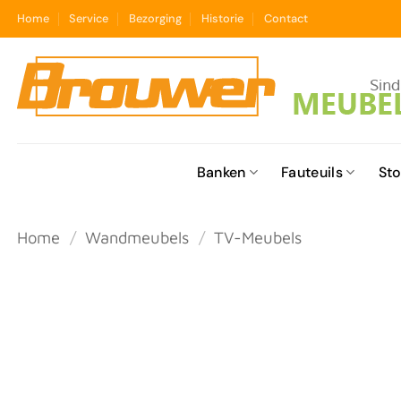
Ga
Home
Service
Bezorging
Historie
Contact
naar
inhoud
Banken
Fauteuils
Sto
Home
/
Wandmeubels
/
TV-Meubels