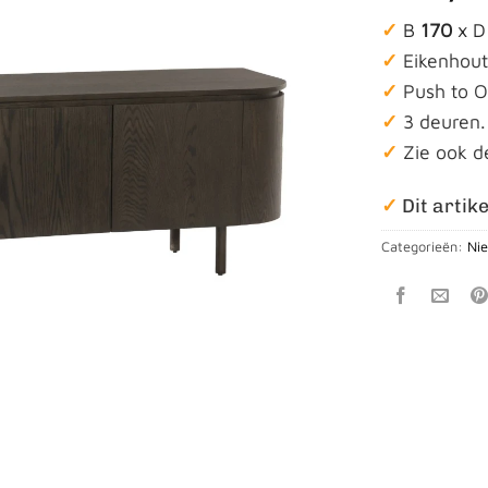
✓
B
170
x 
✓
Eikenhout
✓
Push to 
✓
3 deuren.
✓
Zie ook d
✓
Dit artike
Categorieën:
Ni