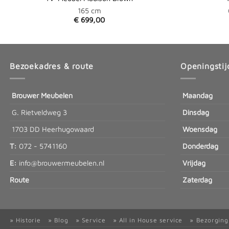
165 cm
€
699,00
Bezoekadres & route
Openingstij
Brouwer Meubelen
Maandag
G. Rietveldweg 3
Dinsdag
1703 DD Heerhugowaard
Woensdag
T:
072 - 5741160
Donderdag
E:
info@brouwermeubelen.nl
Vrijdag
Route
Zaterdag
» Historie
» Blog
» Service
» All in House service
» Bezorging