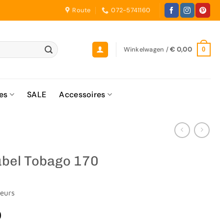
Route
072-5741160
Winkelwagen /
€
0,00
0
es
SALE
Accessoires
bel Tobago 170
deurs
0