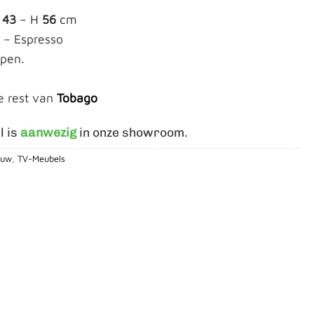
D
43
– H
56
cm
 – Espresso
Open.
e rest van
Tobago
l is
aanwezig
in onze showroom.
euw
,
TV-Meubels