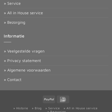
» Service
» All in House service
» Bezorging
Informatie
» Veelgestelde vragen
» Privacy statement
» Algemene voorwaarden
» Contact
PayPal
IDeal
» Historie
» Blog
» Service
» All in House service
» Bezorging