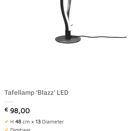
Tafellamp ‘Blazz’ LED
€
98,00
✓
H
48
cm x
13
Diameter
✓
Dimbaar.