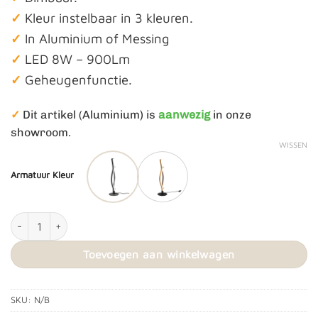
✓
Kleur instelbaar in 3 kleuren.
✓
In Aluminium of Messing
✓
LED 8W – 900Lm
✓
Geheugenfunctie.
)
✓
Dit artikel (Aluminium
is
aanwezig
in onze
showroom.
WISSEN
Armatuur Kleur
Tafellamp ‘Blazz’ LED aantal
Toevoegen aan winkelwagen
SKU:
N/B