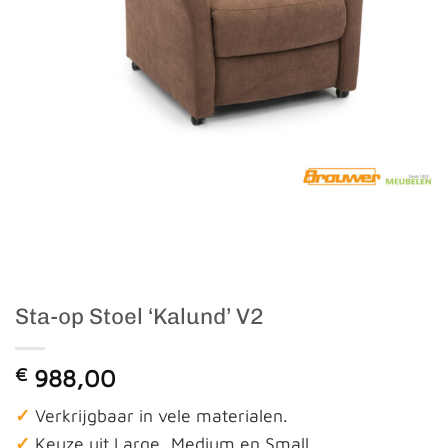
Sta-op Stoel ‘Kalund’ V2
€
988,00
✓
Verkrijgbaar in vele materialen.
✓
Keuze uit Large, Medium en Small.