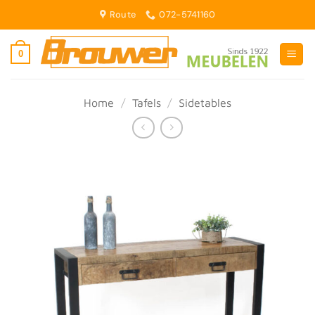
Ga
Route
072-5741160
naar
inhoud
0
Home
/
Tafels
/
Sidetables