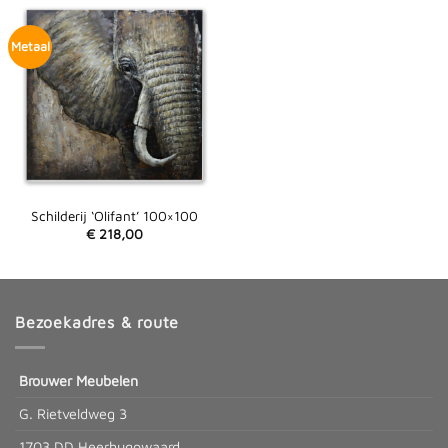
Metaal
Schilderij ‘Olifant’ 100×100
€
218,00
Bezoekadres & route
Brouwer Meubelen
G. Rietveldweg 3
1703 DD Heerhugowaard