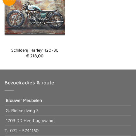
Schilderij ‘Harley’ 120×80
€
218,00
Bezoekadres & route
Brouwer Meubelen
G. Rietveldweg 3
1703 DD Heerhugowaard
T:
072 - 5741160