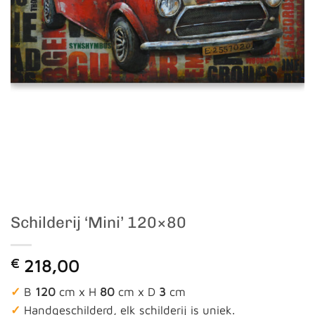
Schilderij ‘Mini’ 120×80
€
218,00
✓
B
120
cm x H
80
cm x D
3
cm
✓
Handgeschilderd, elk schilderij is uniek.