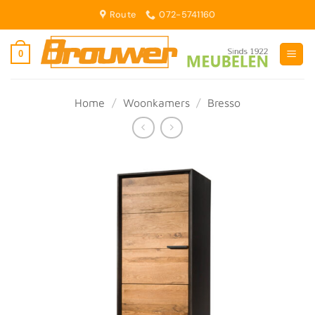
Ga
Route
072-5741160
naar
inhoud
0
Home
/
Woonkamers
/
Bresso