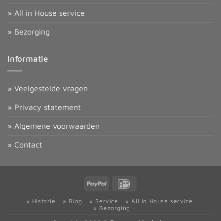
» All in House service
» Bezorging
Informatie
» Veelgestelde vragen
» Privacy statement
» Algemene voorwaarden
» Contact
PayPal
IDeal
» Historie
» Blog
» Service
» All in House service
» Bezorging