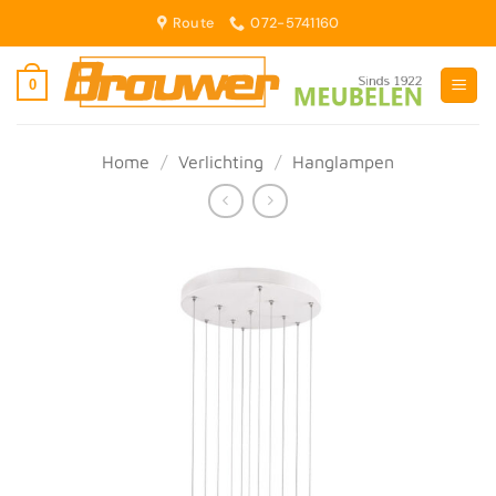
Ga
Route
072-5741160
naar
inhoud
0
Home
/
Verlichting
/
Hanglampen