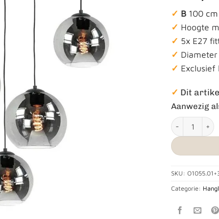
✓
B
100 cm
✓
Hoogte m
✓
5x E27 fit
✓
Diameter
✓
Exclusief
✓
Dit artike
Aanwezig al
Hanglamp ‘Fant
SKU:
O1055.01+
Categorie:
Hang