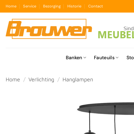
Ga
Home
Service
Bezorging
Historie
Contact
naar
inhoud
Banken
Fauteuils
Sto
Home
/
Verlichting
/
Hanglampen