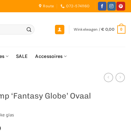
Route
072-5741160
Winkelwagen /
€
0,00
0
es
SALE
Accessoires
p ‘Fantasy Globe’ Ovaal
ke glas
0