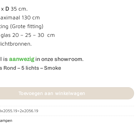
 x
D
35 cm.
aximaal 130 cm
ting (Grote fitting)
 glas 20 – 25 – 30 cm
 lichtbronnen.
l is
aanwezig
in onze showroom.
s Rond – 5 lichts – Smoke
asy Globe’ Ovaal aantal
Toevoegen aan winkelwagen
3x2055.19+2x2056.19
lampen