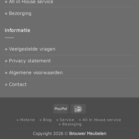
» All in House service
» Bezorging
Informatie
» Veelgestelde vragen
» Privacy statement
» Algemene voorwaarden
» Contact
PayPal
IDeal
» Historie
» Blog
» Service
» All in House service
» Bezorging
Copyright 2026 ©
Brouwer Meubelen