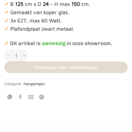
✓
B
125
cm x D
24
– H max
150
cm.
✓
Gemaakt van koper glas.
✓
3x E27, max 60 Watt.
✓
Plafondplaat zwart metaal.
✓
Dit artikel is
aanwezig
in onze showroom.
Hanglamp ‘Cordoba’ aantal
Toevoegen aan winkelwagen
Categorie:
Hanglampen