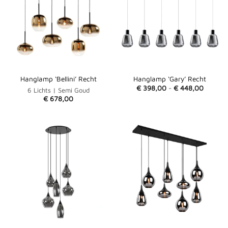
Hanglamp ‘Bellini’ Recht
Hanglamp ‘Gary’ Recht
Prijskla
€
398,00
-
€
448,00
6 Lichts | Semi Goud
€ 398,
€
678,00
tot
€ 448,