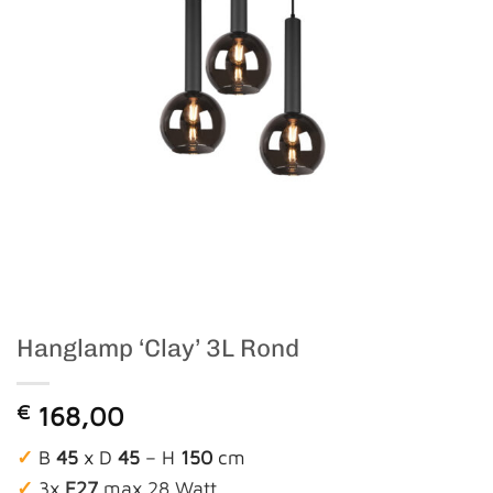
Hanglamp ‘Clay’ 3L Rond
€
168,00
✓
B
45
x D
45
– H
150
cm
✓
3x
E27
max 28 Watt