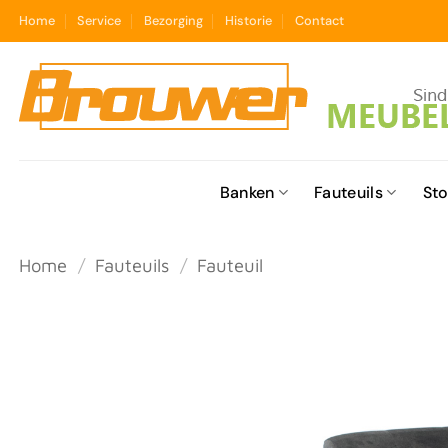
Ga
Home
Service
Bezorging
Historie
Contact
naar
inhoud
Banken
Fauteuils
Sto
Home
/
Fauteuils
/
Fauteuil