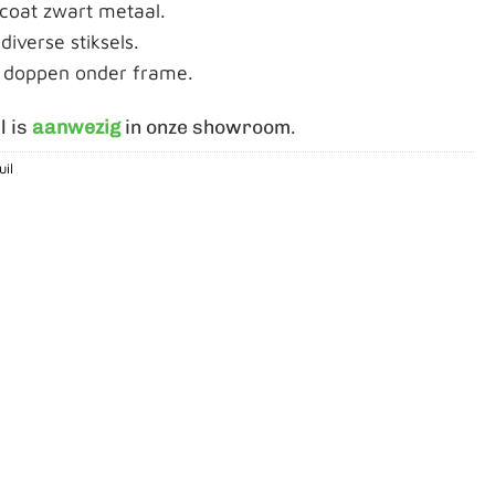
coat zwart metaal.
diverse stiksels.
f doppen onder frame.
l is
aanwezig
in onze showroom.
uil