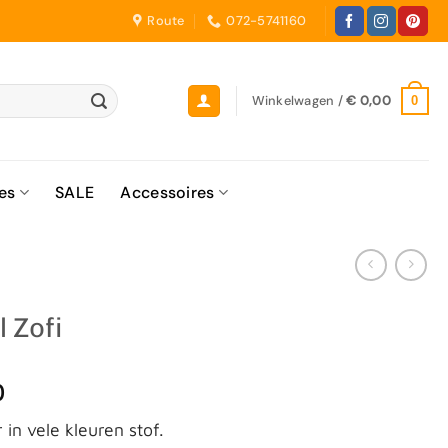
Route
072-5741160
Winkelwagen /
€
0,00
0
es
SALE
Accessoires
l Zofi
0
 in vele kleuren stof.