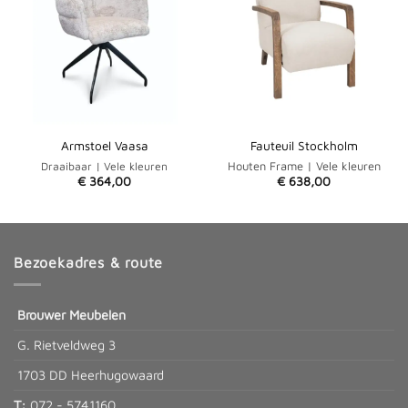
Armstoel Vaasa
Fauteuil Stockholm
Draaibaar | Vele kleuren
Houten Frame | Vele kleuren
€
364,00
€
638,00
Bezoekadres & route
Brouwer Meubelen
G. Rietveldweg 3
1703 DD Heerhugowaard
T:
072 - 5741160