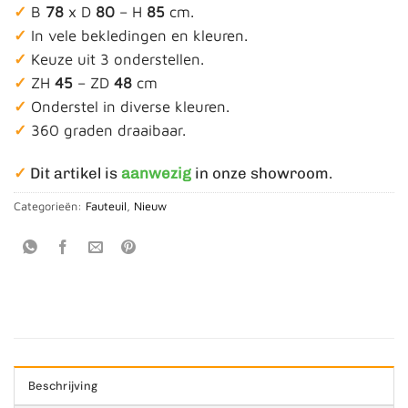
✓
B
78
x D
80
– H
85
cm.
✓
In vele bekledingen en kleuren.
✓
Keuze uit 3 onderstellen.
✓
ZH
45
– ZD
48
cm
✓
Onderstel in diverse kleuren.
✓
360 graden draaibaar.
✓
Dit artikel is
aanwezig
in onze showroom.
Categorieën:
Fauteuil
,
Nieuw
Beschrijving