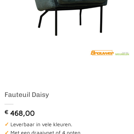
Fauteuil Daisy
€
468,00
✓
Leverbaar in vele kleuren.
✓
Met een draaivoet of 4 poten.