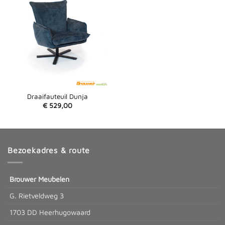
Draaifauteuil Dunja
€
529,00
Bezoekadres & route
Brouwer Meubelen
G. Rietveldweg 3
1703 DD Heerhugowaard