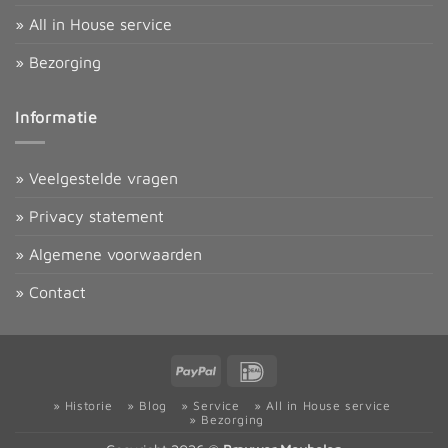
» All in House service
» Bezorging
Informatie
» Veelgestelde vragen
» Privacy statement
» Algemene voorwaarden
» Contact
PayPal
IDeal
» Historie
» Blog
» Service
» All in House service
» Bezorging