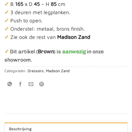
✓
B
165
x D
45
– H
85
cm
✓
3 deuren met legplanken.
✓
Push to open.
✓
Onderstel: metaal, brons finish.
✓
Zie ook de rest van
Madison Zand
✓
Dit artikel (
Brown
) is
aanwezig
in onze
showroom.
Categorieën:
Dressoirs
,
Madison Zand
Beschrijving