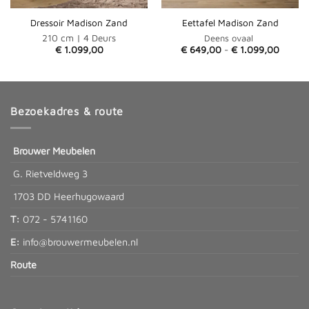
Dressoir Madison Zand
Eettafel Madison Zand
210 cm | 4 Deurs
Deens ovaal
Prijskl
€
1.099,00
€
649,00
-
€
1.099,00
€ 649
tot
€ 1.09
Bezoekadres & route
Brouwer Meubelen
G. Rietveldweg 3
1703 DD Heerhugowaard
T:
072 - 5741160
E:
info@brouwermeubelen.nl
Route