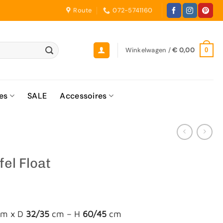
Route
072-5741160
Winkelwagen /
€
0,00
0
es
SALE
Accessoires
fel Float
0
m x D
32/35
cm – H
60/45
cm