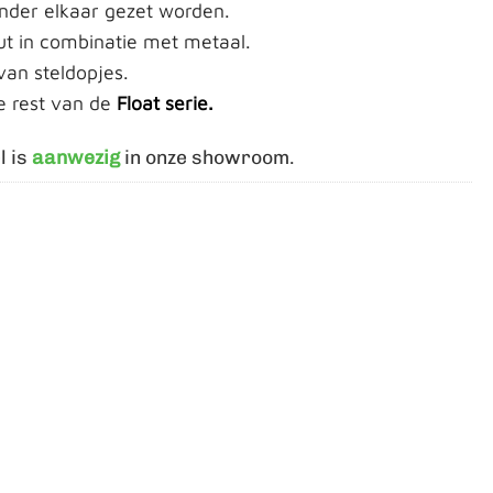
nder elkaar gezet worden.
t in combinatie met metaal.
van steldopjes.
e rest van de
Float serie.
l is
aanwezig
in onze showroom.