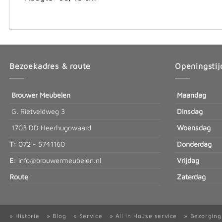
Bezoekadres & route
Openingstij
Brouwer Meubelen
Maandag
G. Rietveldweg 3
Dinsdag
1703 DD Heerhugowaard
Woensdag
T:
072 - 5741160
Donderdag
E:
info@brouwermeubelen.nl
Vrijdag
Route
Zaterdag
» Historie
» Blog
» Service
» All in House service
» Bezorging