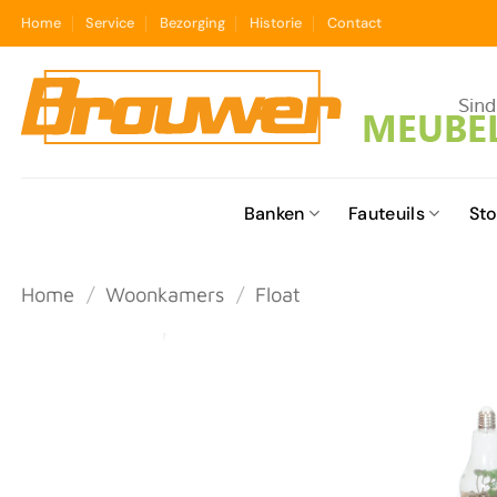
Ga
Home
Service
Bezorging
Historie
Contact
naar
inhoud
Banken
Fauteuils
Sto
Home
/
Woonkamers
/
Float