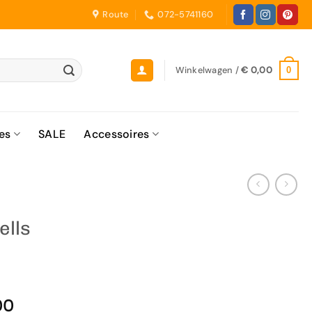
Route
072-5741160
Winkelwagen /
€
0,00
0
es
SALE
Accessoires
ells
00