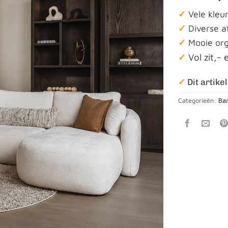
✓
Vele kleu
✓
Diverse a
✓
Mooie org
✓
Vol zit,-
✓
Dit artikel
Categorieën:
Ban