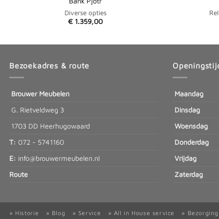
Bank Pjotr
Diverse opties
Rel
€
1.359,00
Bezoekadres & route
Openingstij
Brouwer Meubelen
Maandag
G. Rietveldweg 3
Dinsdag
1703 DD Heerhugowaard
Woensdag
T:
072 - 5741160
Donderdag
E:
info@brouwermeubelen.nl
Vrijdag
Route
Zaterdag
» Historie
» Blog
» Service
» All in House service
» Bezorging