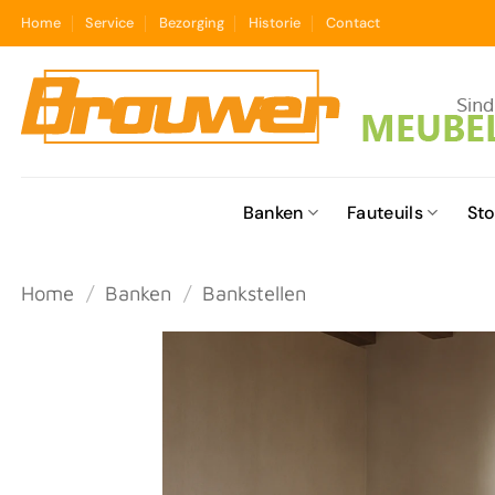
Ga
Home
Service
Bezorging
Historie
Contact
naar
inhoud
Banken
Fauteuils
Sto
Home
/
Banken
/
Bankstellen