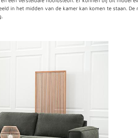
ie en een verstelbare hoofdsteun. Er kunnen bij dit model e
eld in het midden van de kamer kan komen te staan. De re
g.