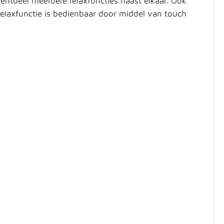
ventueel meerdere relaxfuncties naast elkaar. Ook
laxfunctie is bedienbaar door middel van touch