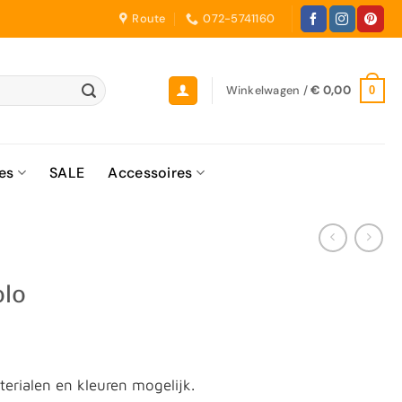
Route
072-5741160
Winkelwagen /
€
0,00
0
es
SALE
Accessoires
olo
0
terialen en kleuren mogelijk.