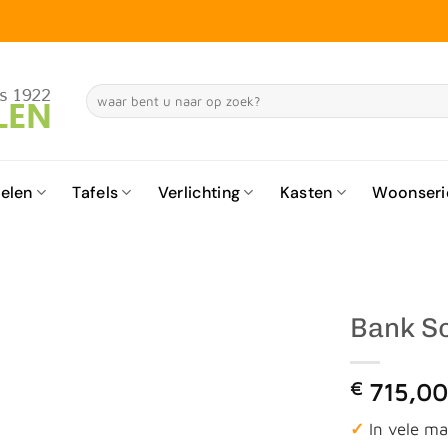
Zoeken
naar:
elen
Tafels
Verlichting
Kasten
Woonseri
Bank S
€
715,0
✓
In vele ma