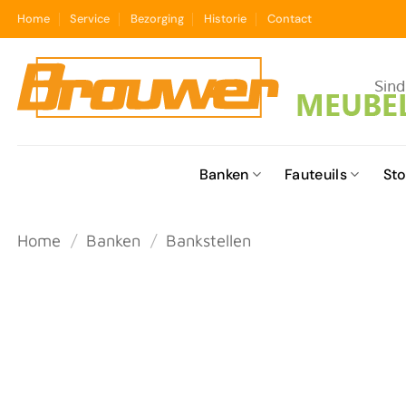
Ga
Home
Service
Bezorging
Historie
Contact
naar
inhoud
Banken
Fauteuils
Sto
Home
/
Banken
/
Bankstellen