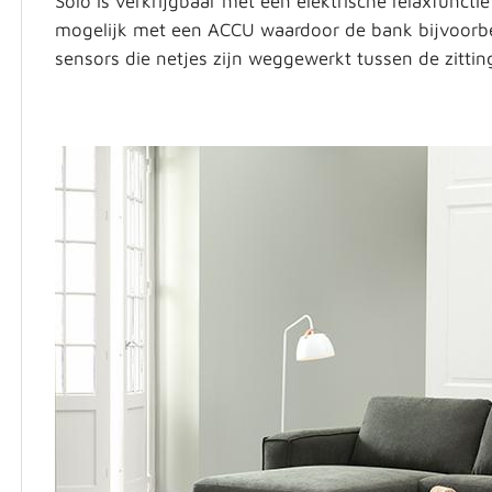
Solo is verkrijgbaar met een elektrische relaxfunct
mogelijk met een ACCU waardoor de bank bijvoorbe
sensors die netjes zijn weggewerkt tussen de zittin