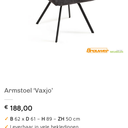
Armstoel ‘Vaxjo’
€
188,00
✓
B
62 x
D
61 –
H
89 –
ZH
50 cm
✓
Leverbaar in vele bekledingen.