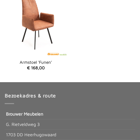
Armstoel ‘Funen’
€
168,00
Bezoekadres & route
Brouwer Meubelen
G. Rietveldweg 3
1703 DD Heerhugowaard