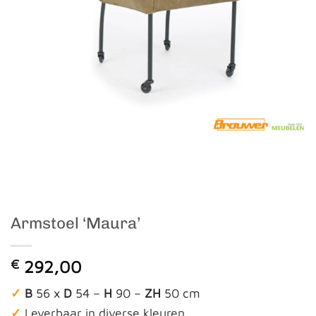
Armstoel ‘Maura’
€
292,00
✓
B
56 x
D
54 –
H
90 –
ZH
50 cm
✓
Leverbaar in diverse kleuren.